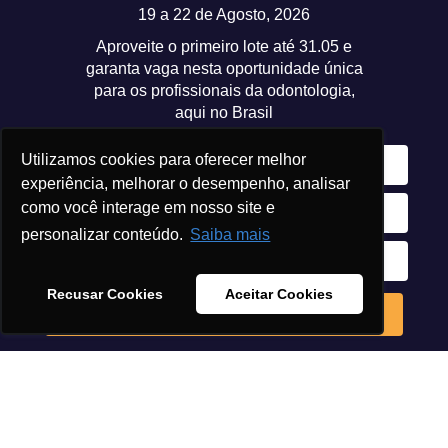
19 a 22 de Agosto, 2026
Aproveite o primeiro lote até 31.05 e
garanta vaga nesta oportunidade única
para os profissionais da odontologia,
aqui no Brasil
Utilizamos cookies para oferecer melhor
experiência, melhorar o desempenho, analisar
como você interage em nosso site e
personalizar conteúdo.
Saiba mais
Recusar Cookies
Aceitar Cookies
Usamos cookies para garantir que você tenha a melhor
SABER MAIS
experiência em nosso site.
Saber mais
Eu concordo
PRÓXIMOS